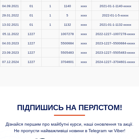
04.09.2021
01
1
1140
xxxx
2021-01-1-1140-xxxxx
29.01.2022
01
1
5
xxxx
2022-01-1-5-xxxxx
13.02.2021
01
1
1132
xxxx
2021-01-1-1132-xxxxx
05.11.2022
1227
1007278
xxxx
2022-1227--1007278-xxxxx
04.03.2023
1227
5500684
xxxx
2023-1227--5500684-xxxxx
23.09.2023
1227
5505483
xxxx
2023-1227--5505483-xxxxx
07.12.2024
1227
3704601
xxxx
2024-1227--3704601-xxxxx
ПІДПИШИСЬ НА ПЕРЛСТОМ!
Дізнайся першим про майбутні курси, наші оновлення та акції.
Не пропусти найважливіші новини в Telegram чи Viber!