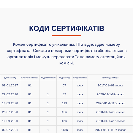
КОДИ СЕРТИФІКАТІВ
Кожен сертифікат є унікальним. ПІБ відповідає номеру
сертифіката. Списки з номерами сертифікатів зберігаються в
організаторів і можуть передавати їх на вимогу атестаційних
комісій.
Дата заходу
Код організатора
Код виконавця
Код заходу
Код учасника
Приклад номера
09.01.2017
01
67
xxxx
2017-01--67-xxxxx
22.02.2020
01
1
87
xxxx
2020-01-1-87-xxxxx
14.03.2020
01
1
113
xxxx
2020-01-1-113-xxxxx
25.07.2020
01
1
456
xxxx
2020-01-1-456-xxxxx
19.09.2020
01
1
456
xxxx
2020-01-1-456-xxxxx
03.07.2021
01
1
1136
xxxx
2021-01-1-1136-xxxxx