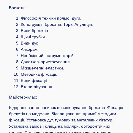
Брекети:
Філософія техніки прямої дуги.
Конструкція брекетів. Торк. Ануляція.
Види брекетів.
Щічні трубки.
Види дуг.
Анкораж.
Необхідний інструментарій.
Додаткові пристосування.
Міжщелепні еластики.
Методика фіксації.
Види фіксації.
Етапи лікування.
Майстер-клас:
Відпрацювання навичок позиціонування брекетів. Фіксація
брекетів на моделях. Відпрацювання прямої методики
фіксації. Установка дуг, гумових та металевих лігатур.
Установка замків і кілець на моляри, ортодонтичних
кнопок. Фіксація відкриваючих і закриваючих пружин,