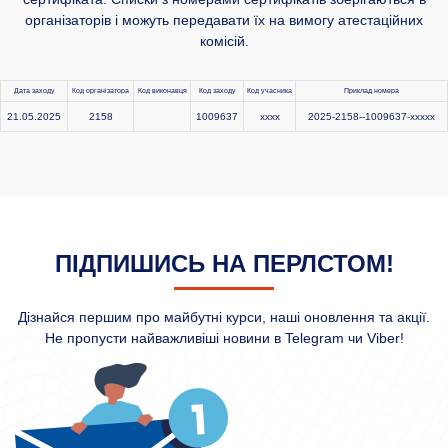
організаторів і можуть передавати їх на вимогу атестаційних
комісій.
Дата заходу
Код організатора
Код виконавця
Код заходу
Код учасника
Приклад номера
21.05.2025
2158
1009637
xxxx
2025-2158--1009637-xxxxx
ПІДПИШИСЬ НА ПЕРЛСТОМ!
Дізнайся першим про майбутні курси, наші оновлення та акції.
Не пропусти найважливіші новини в Telegram чи Viber!