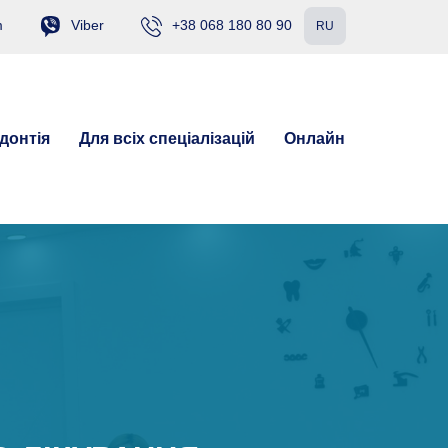
m
Viber
+38 068 180 80 90
RU
донтія
Для всіх спеціалізацій
Онлайн