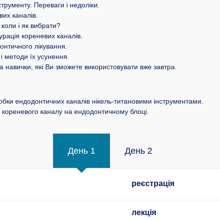
трументу. Переваги і недоліки.
их каналів.
 коли і як вибрати?
турація кореневих каналів.
онтичного лікування.
і методи їх усунення.
а навички, які Ви зможете використовувати вже завтра.
бки ендодонтичних каналів нікель-титановими інструментами.
 кореневого каналу на ендодонтичному блоці.
День 1
День 2
реєстрація
лекція