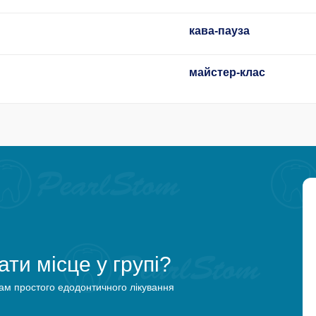
кава-пауза
майстер-клас
ти місце у групі?
ам простого едодонтичного лікування