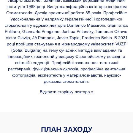
Лікар-стоматолог. Закінчив Львівський державний медичний
інститут в 1988 році. Вища кваліфікаційна категорія за фахом
Стоматологія. Досвід практичної роботи 35 років. Професійне
удосконалення у напрямку терапевтичної і ортопедичної
стоматології у відомих лекторів Domenico Massironi, Gianfranco
Politano, Giancarlo Pongione, Joshua Polansky, Tomonari Okawo,
Victor Clavijo, JA Pampola, Javier Tapia, Frederico Bohin. В 2021
році пройшов стажування в міжнародному університеті VUZF
(Sofia, Bulgaria) на тему сучасних методів викладання та
інноваційних технологій у вищому Європейському досвіді та
світовій тенденції. Професійні захоплення: естетичні
реставрації, функціональна оклюзія, професійна дентальна
фотографія, експертність у матеріалознавстві, науково-
доказова стоматологія.
Відкрити сторінку лектора »
ПЛАН ЗАХОДУ