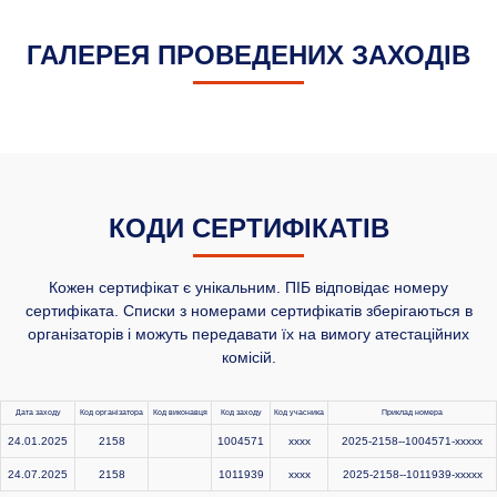
ГАЛЕРЕЯ ПРОВЕДЕНИХ ЗАХОДІВ
КОДИ СЕРТИФІКАТІВ
Кожен сертифікат є унікальним. ПІБ відповідає номеру
сертифіката. Списки з номерами сертифікатів зберігаються в
організаторів і можуть передавати їх на вимогу атестаційних
комісій.
Дата заходу
Код організатора
Код виконавця
Код заходу
Код учасника
Приклад номера
24.01.2025
2158
1004571
xxxx
2025-2158--1004571-xxxxx
24.07.2025
2158
1011939
xxxx
2025-2158--1011939-xxxxx