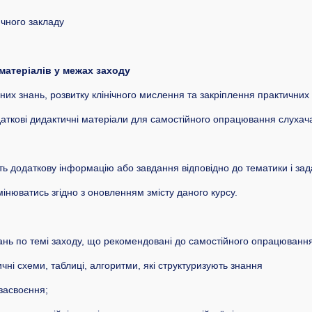
ичного закладу
матеріалів у межах заходу
их знань, розвитку клінічного мислення та закріплення практичних
даткові дидактичні матеріали для самостійного опрацювання слуха
ь додаткову інформацію або завдання відповідно до тематики і зад
мінюватись згідно з оновленням змісту даного курсу.
итань по темі заходу, що рекомендовані до самостійного опрацюванн
чні схеми, таблиці, алгоритми, які структуризують знання
 засвоєння;