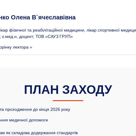
нко Олена В`ячеславівна
лікар фізичної та реабілітаційної медицини, лікар спортивної меди
т, к.мед.н, доцент; ТОВ «САУЗ ГРУП»
орінку лектора »
ПЛАН ЗАХОДУ
 та проходження до кінця 2026 року
жання медичної допомоги
ви як складова додержання стандартів