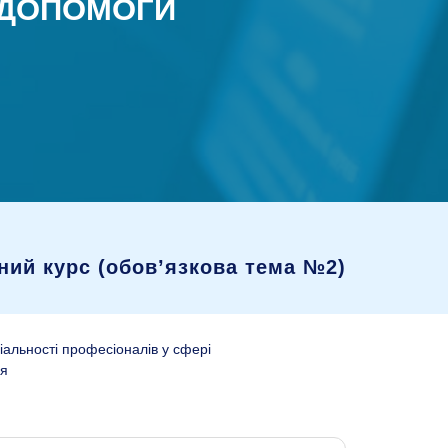
 ДОПОМОГИ
ний курс (обовʼязкова тема №2)
ціальності професіоналів у сфері
’я