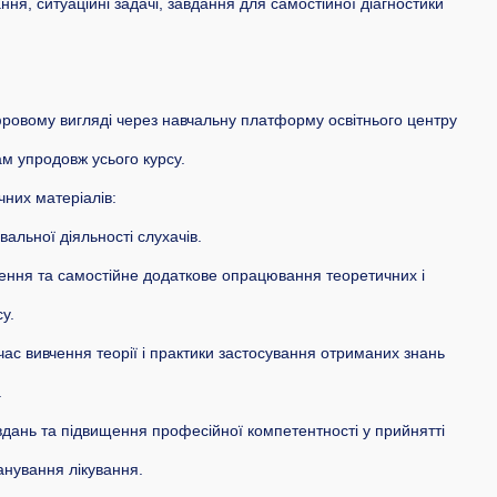
ання, ситуаційні задачі, завдання для самостійної діагностики
ровому вигляді через навчальну платформу освітнього центру
ам упродовж усього курсу.
чних матеріалів:
авальної діяльності слухачів.
ення та самостійне додаткове опрацювання теоретичних і
у.
час вивчення теорії і практики застосування отриманих знань
.
авдань та підвищення професійної компетентності у прийнятті
анування лікування.