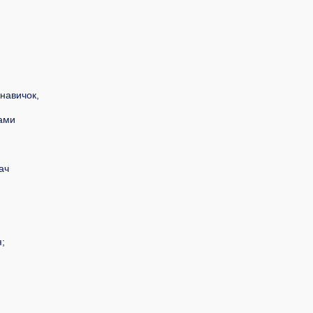
 навичок,
чами
ач
я;