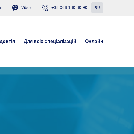
m
Viber
+38 068 180 80 90
RU
донтія
Для всіх спеціалізацій
Онлайн