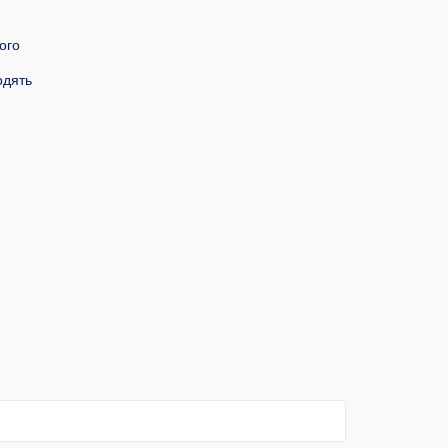
ого
одять