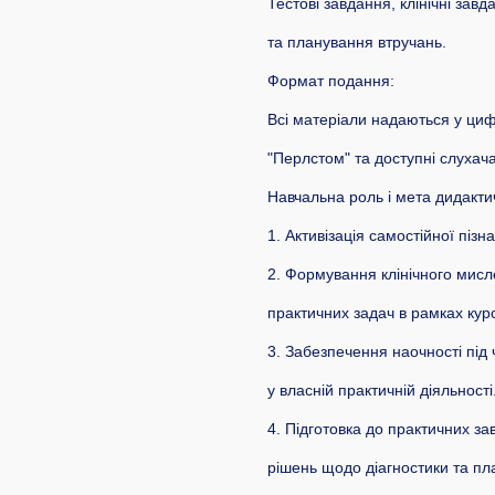
Тестові завдання, клінічні завд
та планування втручань.
Формат подання:
Всі матеріали надаються у циф
"Перлстом" та доступні слухач
Навчальна роль і мета дидакти
1. Активізація самостійної пізн
2. Формування клінічного мисл
практичних задач в рамках курс
3. Забезпечення наочності під 
у власній практичній діяльності
4. Підготовка до практичних з
рішень щодо діагностики та пл