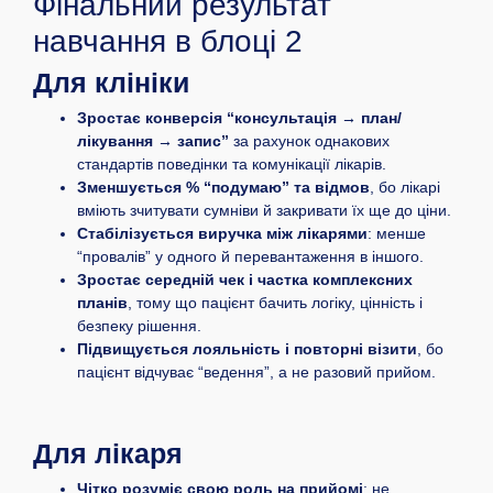
Фінальний результат
навчання в блоці 2
Для клініки
Зростає конверсія “консультація → план/
лікування → запис”
за рахунок однакових
стандартів поведінки та комунікації лікарів.
Зменшується % “подумаю” та відмов
, бо лікарі
вміють зчитувати сумніви й закривати їх ще до ціни.
Стабілізується виручка між лікарями
: менше
“провалів” у одного й перевантаження в іншого.
Зростає середній чек і частка комплексних
планів
, тому що пацієнт бачить логіку, цінність і
безпеку рішення.
Підвищується лояльність і повторні візити
, бо
пацієнт відчуває “ведення”, а не разовий прийом.
Для лікаря
Чітко розуміє свою роль на прийомі
: не