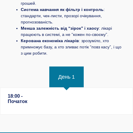
грошей.
Система навчання як фільтр і контроль
:
стандарти, чек-листи, прозорі очікування,
прогнозованість.
Менша залежність від “зірок” і хаосу
: лікарі
працюють в системі, а не “кожен по-своєму”.
Керована економіка лікарів
: зрозуміло, хто
примножує базу, а хто зливає потік “повз касу”, і що
з цим робити.
День 1
18:00 -
Початок