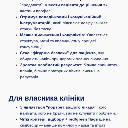
“продавати”, а
вести пацієнта до рішення
як
частини професії.
Отримує поведінковий і комунікаційний
інструментарій
, який підсилює довіру і знімає
страхи без тиску.
Менше виснаження і конфліктів
: з’являється
структура, межі та впевненість у процесі
консультації.
Стає “фігурою безпеки” для пацієнта
, яку
обирають навіть при дорогих планах лікування.
Зростає особистий результат
: більше прийнятих
планів, більше повторних візитів, сильніша
репутація.
Для власника клініки
З’являється “портрет вашого лікаря”
: кого
наймати, кого не брати, і як не купувати проблеми.
Чіткі критерії відбору + red/green flags
ще на
співбесіді — менше помилок у наймі та втрат