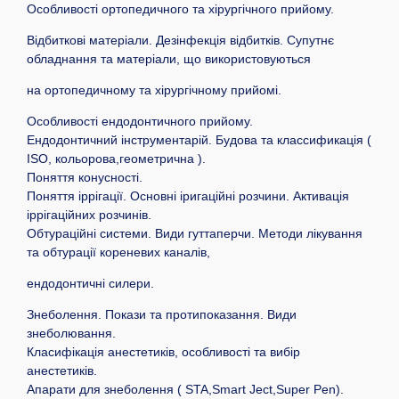
Особливості ортопедичного та хірургічного прийому.
Відбиткові матеріали. Дезінфекція відбитків. Супутнє
обладнання та матеріали, що використовуються
на ортопедичному та хірургічному прийомі.
Особливості ендодонтичного прийому.
Ендодонтичний інструментарій. Будова та классификація (
ISO, кольорова,геометрична ).
Поняття конусності.
Поняття іррігації. Основні іригаційні розчини. Активація
іррігаційних розчинів.
Обтураційні системи. Види гуттаперчи. Методи лікування
та обтурації кореневих каналів,
ендодонтичні силери.
Знеболення. Покази та протипоказання. Види
знеболювання.
Класифікація анестетиків, особливості та вибір
анестетиків.
Апарати для знеболення ( STA,Smart Ject,Super Pen).