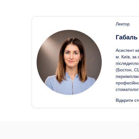
Лектор
Габаль 
Асистент к
м. Київ, з
післядипло
(Бостон, С
периімплант
професійної
стоматолог
Відкрити ст