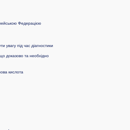
ропейською Федерацією
и увагу під час діагностики
 що доказово та необхідно
нова кислота