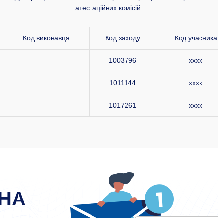
атестаційних комісій.
Код виконавця
Код заходу
Код учасника
1003796
xxxx
1011144
xxxx
1017261
xxxx
НА