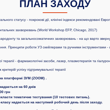
ПЛАН ЗАХОДУ
ального статусу - покрокові дії, клінічні індекси рекомендовані Ев
нтальних захворювань (World Workshop EFP, Chicago, 2017)
пародонту та загальносоматичних захворювань - на що варто звернут
ування. Принципи роботи УЗ скейлерами та ручними інструментами -
ї терапії - фармакологічні засоби, лазер, плазмотерапія та гіалуро
як критерій успіху підтримувальної терапії
на платформі ЗУМ (ZOOM) .
надається на 60 днів
00 грн
класти тематичне тестування (10 тестових питань).
класу надається на наступний робочий день після заходу.