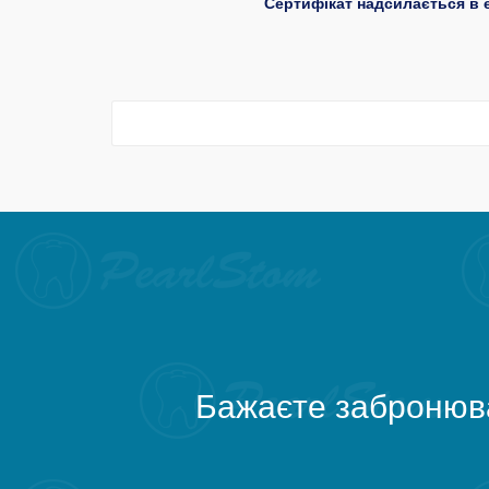
Сертифікат надсилається в е
Бажаєте забронюва