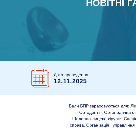
НОВІТНІ 
Дата проведення:
12.11.2025
Бали БПР зараховуються для: Ліка
Ортодонтія, Ортопедична сто
Щелепно-лицева хірургія Спеціа
справа, Організація і управлінн