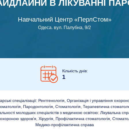
ГАЙДЛАЙНИ В ЛІКУВАННІ ПА
Навчальний Центр «ПерлСтом»
Одеса
.
вул. Палубна, 9/2
Кількість днів:
1
рські спеціалізації: Рентгенологія, Організація і управління охорон
матологія, Пародонтологія, Стоматологія, Терапевтична стоматолог
льності молодших спеціалістів з медичною освітою: Лікувальна спр
я охороною здоров’я, Хірургія, Профілактична стоматологія, Стомато
Медико-профілактична справа