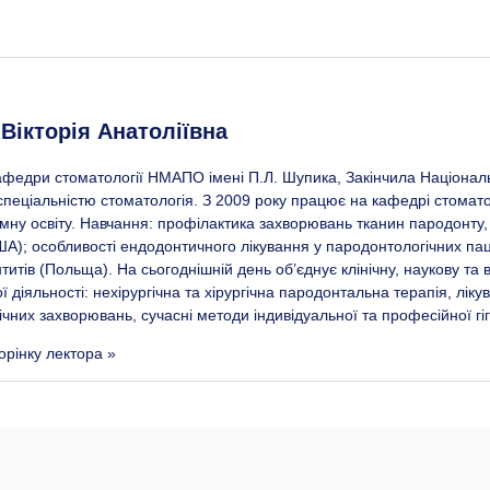
Вікторія Анатоліївна
афедри стоматології НМАПО імені П.Л. Шупика, Закінчила Націонал
а спеціальністю стоматологія. З 2009 року працює на кафедрі стома
мну освіту. Навчання: профілактика захворювань тканин пародонту,
ША); особливості ендодонтичного лікування у пародонтологічних пац
итів (Польща). На сьогоднішній день об’єднує клінічну, наукову та
 діяльності: нехірургічна та хірургічна пародонтальна терапія, лік
ічних захворювань, сучасні методи індивідуальної та професійної гі
орінку лектора »