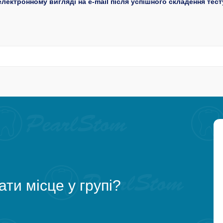
лектронному вигляді на e-mail після успішного складення тест
ти місце у групі?