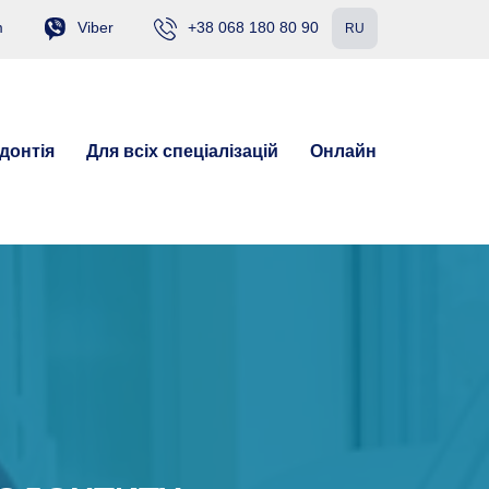
m
Viber
+38 068 180 80 90
RU
донтія
Для всіх спеціалізацій
Онлайн