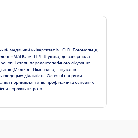
ьний медичний університет ім. О.О. Богомольця,
тології НМАПО ім. П.Л. Шупика, де завершила
 основні етапи пародонтологічного лікування
ієнтів (Мюнхен, Німеччина); лікування
 викладацьку діяльність. Основні напрями
ування периімплантитів, профілактика основних
гієни порожнини рота.