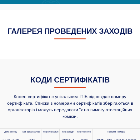
ГАЛЕРЕЯ ПРОВЕДЕНИХ ЗАХОДІВ
КОДИ СЕРТИФІКАТІВ
Кожен сертифікат є унікальним. ПІБ відповідає номеру
сертифіката. Списки з номерами сертифікатів зберігаються в
організаторів і можуть передавати їх на вимогу атестаційних
комісій.
Дата заходу
Код організатора
Код виконавця
Код заходу
Код учасника
Приклад номера
17.01.2025
2158
1004494
xxxx
2025-2158--1004494-xxxxx