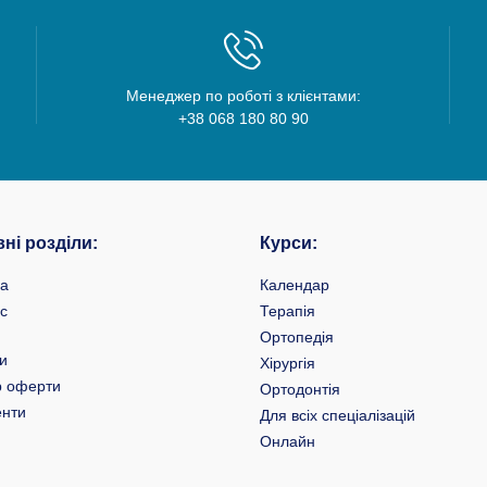
Менеджер по роботі з клієнтами:
+38 068 180 80 90
ні розділи:
Курси:
на
Календар
с
Терапія
Ортопедія
и
Хірургія
р оферти
Ортодонтія
енти
Для всіх спеціалізацій
Онлайн