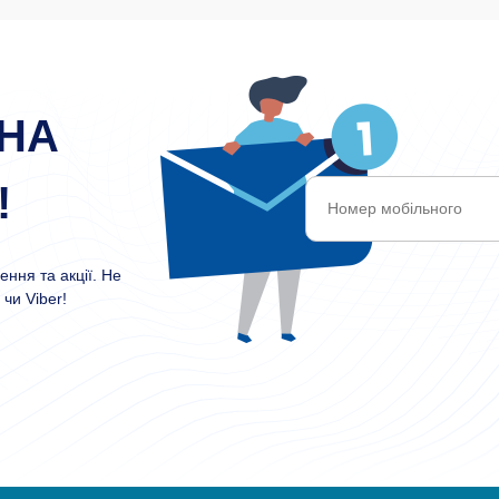
НА
!
ння та акції. Не
чи Viber!