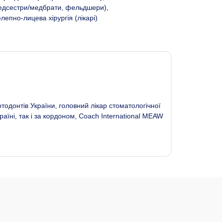
(медсестри/медбрати, фельдшери),
лепно-лицева хірургія (лікарі)
тодонтів України, головний лікар стоматологічної
країні, так і за кордоном, Coach International MEAW