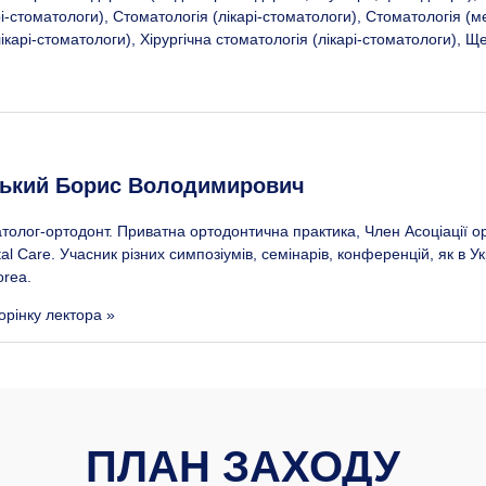
і-стоматологи), Стоматологія (лікарі-стоматологи), Стоматологія 
карі-стоматологи), Хірургічна стоматологія (лікарі-стоматологи), Ще
цький Борис Володимирович
атолог-ортодонт. Приватна ортодонтична практика, Член Асоціації ор
tal Care. Учасник різних симпозіумів, семінарів, конференцій, як в У
orea.
орінку лектора »
ПЛАН ЗАХОДУ