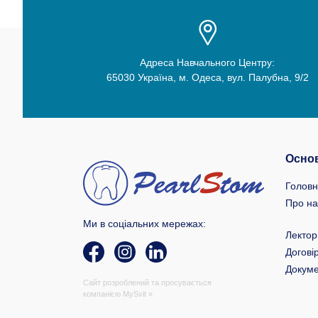
Адреса Навчального Центру:
65030 Україна, м. Одеса, вул. Палубна, 9/2
Основ
Голов
Про на
Ми в соціальних мережах:
Лектор
Догові
Докум
Сайт розроблений та просувається
компанією
MySvit »