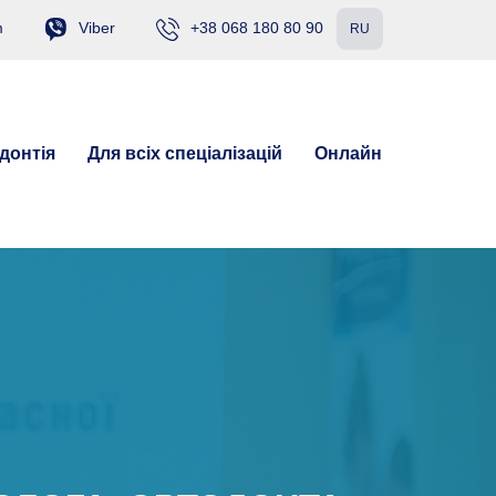
m
Viber
+38 068 180 80 90
RU
донтія
Для всіх спеціалізацій
Онлайн