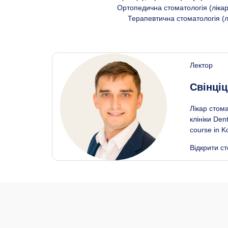
Ортопедична стоматологія (лікар
Терапевтична стоматологія (лі
Лектор
Свінці
Лікар стом
клініки Den
course in K
Відкрити ст