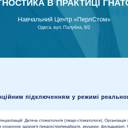
АГНОСТИКА В ПРАКТИЦІ ГНА
Навчальний Центр «ПерлСтом»
Одеса
.
вул. Палубна, 9/2
анційним підключенням у режимі реальног
ціалізацій: Дитяча стоматологія (лікарі-стоматологи), Організація
іння охороною здоров’я (медсестри/медбрати, акушери, фельдшери), О