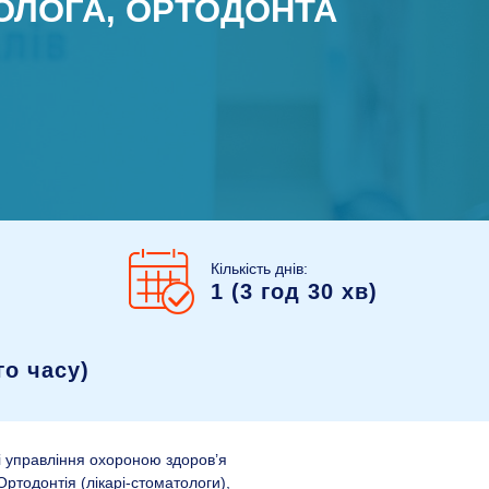
ТОЛОГА, ОРТОДОНТА
Кількість днів:
1 (3 год 30 хв)
о часу)
 і управління охороною здоров’я
ртодонтія (лікарі-стоматологи),