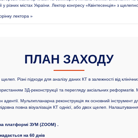
ї у різних містах України. Лектор конгресу «Квінтесенція» з щелепно
орінку лектора »
ПЛАН ЗАХОДУ
щелеп. Різні підходи для аналізу даних КТ в залежності від клінічни
ористанням 3Д-реконструкції та перегляду аксіальних реформатів.
он адентії. Мультипланарна реконструкція як основний інструмент дл
довна повна візуалізація КТ однієї, або двох щелеп. Налаштування 
на платформі ЗУМ (ZOOM) .
надається на 60 днів