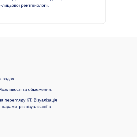
-лицьової рентгенології.
х задач.
 Можливості та обмеження.
я перегляду КТ. Візуалізація
параметрів візуалізації в