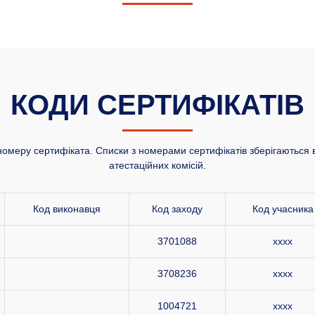
КОДИ СЕРТИФІКАТІВ
номеру сертифіката. Списки з номерами сертифікатів зберігаються в
атестаційних комісій.
Код виконавця
Код заходу
Код учасника
3701088
xxxx
3708236
xxxx
1004721
xxxx