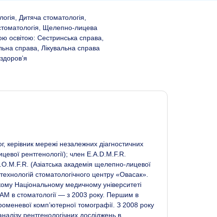
огія, Дитяча стоматологія,
 стоматологія, Щелепно-лицева
ною освітою: Сестринська справа,
льна справа, Лікувальна справа
 здоров’я
ог, керівник мережі незалежних діагностичних
евої рентгенології); член E.A.D.M.F.R.
.O.M.F.R. (Азіатська академія щелепно-лицевої
 технологій стоматологічного центру «Овасак».
ькому Національному медичному університеті
 CAM в стоматології — з 2003 року. Першим в
роменевої комп’ютерної томографії. З 2008 року
аналізу рентгенологічних досліджень в