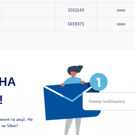
1011143
xxxx
1019371
xxxx
НА
!
ння та акції. Не
чи Viber!