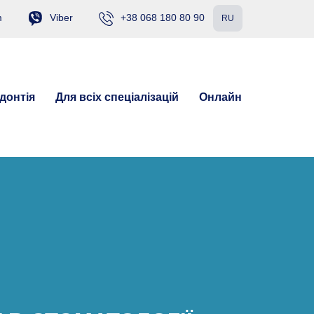
m
Viber
+38 068 180 80 90
RU
донтія
Для всіх спеціалізацій
Онлайн