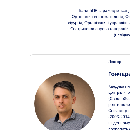
Бали БПР зараховуються дл
Ортопедична стоматологія, Ор
хірургія, Організація і управлі
Сестринська справа (операційн
(невідкл
Лектор
Гончар
Кандидат м
центрів «T
(Європейсь
рентгеноло
Співавтор 
(2003-2014)
південному
проводить 