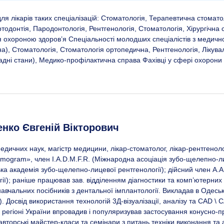
я лікарів таких спеціалізацій: Стоматологія, Терапевтична стоматол
тодонтія, Пародонтологія, Рентгенологія, Стоматологія, Хірургічна
ння охороною здоров’я Спеціальності молодших спеціалістів з медич
а), Стоматологія, Стоматологія ортопедична, Рентгенологія, Лікува
адні стани), Медико-профілактична справа Фахівці у сфері охорони
енко Євгеній Вікторович
едичних наук, магістр медицини, лікар-стоматолог, лікар-рентгенол
omogram», член I.A.D.M.F.R. (Міжнародна асоціація зубо-щелепно-лиц
ка академія зубо-щелепно-лицевої рентгенології); дійсний член A.A
гії); раніше працював зав. відділенням діагностики та комп’ютерних
навчальних посібників з дентальної імплантології. Викладав в Одес
. Досвід використання технологій 3Д-візуалізації, аналізу та CAD \
 регіоні України впровадив і популяризував застосування конусно-п
авторські майстер-класи та семінари з питань техніки виконання та 