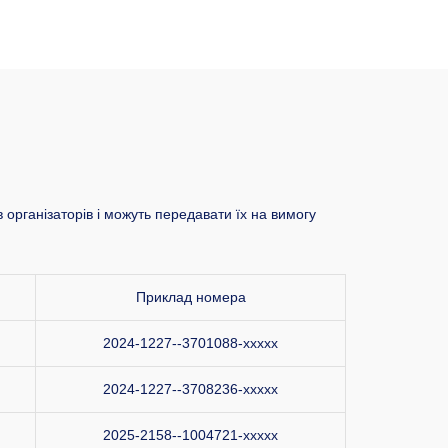
 організаторів і можуть передавати їх на вимогу
Приклад номера
2024-1227--3701088-xxxxx
2024-1227--3708236-xxxxx
2025-2158--1004721-xxxxx