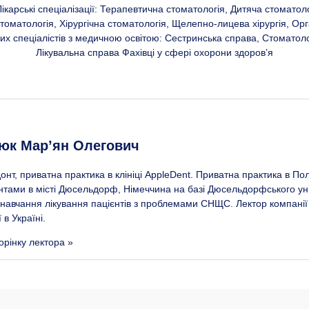
карські спеціалізації: Терапевтична стоматологія, Дитяча стоматол
томатологія, Хірургічна стоматологія, Щелепно-лицева хірургія, Орг
их спеціалістів з медичною освітою: Сестринська справа, Стоматоло
Лікувальна справа Фахівці у сфері охорони здоров’я
к Марʼян Олегович
онт, приватна практика в клініці AppleDent. Приватна практика в П
нтами в місті Дюсельдорф, Німеччина на базі Дюсельдорфського уні
, навчання лікування пацієнтів з проблемами СНЩС. Лектор компані
 в Україні.
орінку лектора »