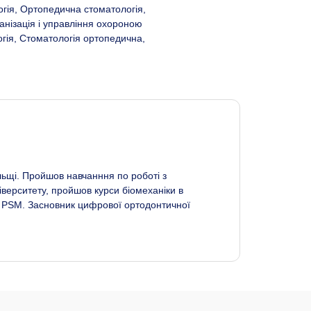
огія, Ортопедична стоматологія,
анізація і управління охороною
гія, Стоматологія ортопедична,
ольщі. Пройшов навчанння по роботі з
верситету, пройшов курси біомеханіки в
ї PSM. Засновник цифрової ортодонтичної