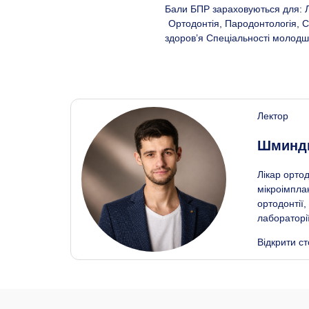
Бали БПР зараховуються для: Лі
Ортодонтія, Пародонтологія, С
здоров’я Спеціальності молодш
Лектор
Шминдю
Лікар ортод
мікроімпла
ортодонтії
лабораторії
Відкрити ст