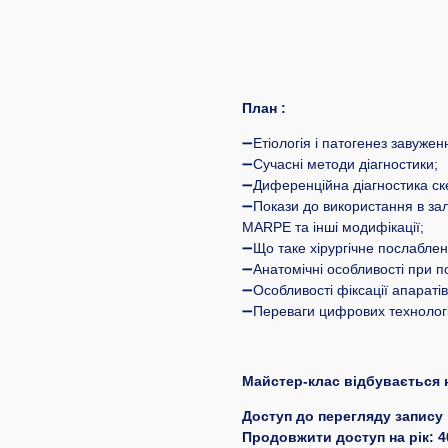
План :
➖Етіологія і патогенез завуже
➖Сучасні методи діагностики;
➖Диференційна діагностика ск
➖Покази до використання в зале
MARPE та інші модифікації;
➖Що таке хірургічне послабленн
➖Анатомічні особливості при по
➖Особливості фіксації апараті
➖Переваги цифрових технологі
Майстер-клас відбувається 
Доступ до перегляду запису 
Продовжити доступ на рік: 4