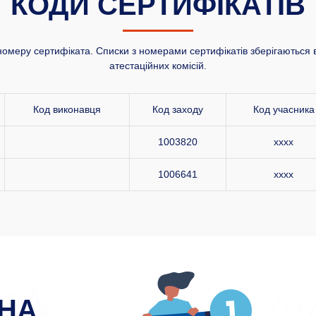
КОДИ СЕРТИФІКАТІВ
номеру сертифіката. Списки з номерами сертифікатів зберігаються в
атестаційних комісій.
Код виконавця
Код заходу
Код учасника
1003820
xxxx
1006641
xxxx
НА