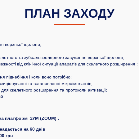
ПЛАН ЗАХОДУ
ння верхньої щелепи;
елетного та зубоальвеолярного завуження верхньої щелепи;
жності від клінічної ситуації апаратів для скелетного розширення : 
я піднебіння і коли воно потрібно;
зиціонуванні та встановленні мікроімплантів;
в для скелетного розширення та протоколи активації;
й.
на платформі ЗУМ (ZOOM) .
надається на 60 днів
00 грн