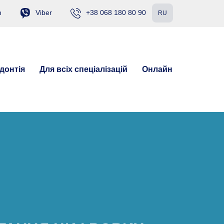
m
Viber
+38 068 180 80 90
RU
донтія
Для всіх спеціалізацій
Онлайн