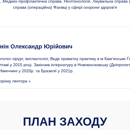
, Медико-профілактична справа, Рентгенологія, Лікувальна справа (
справа (операційна) Фахівці у сфері охорони здоров’я
нін Олександр Юрійович
толог-хірург, імплантолог, Веде приватну практику в м.Камʼянське Го
аві у 2015 році. Закінчив інтернатуру в Новомосковську (Дніпропетр
Німеччині у 2020р. та Бразилії у 2021р.
орінку лектора »
ПЛАН ЗАХОДУ