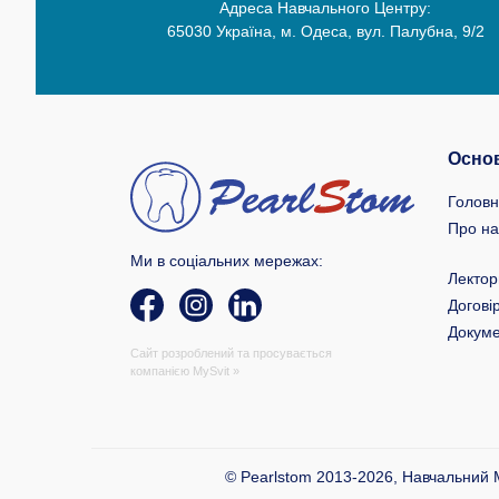
Адреса Навчального Центру:
65030 Україна, м. Одеса, вул. Палубна, 9/2
Основ
Голов
Про на
Ми в соціальних мережах:
Лектор
Догові
Докум
Сайт розроблений та просувається
компанією
MySvit »
© Pearlstom 2013-2026, Навчальний