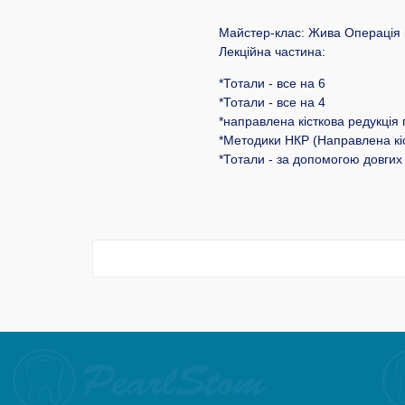
Майстер-клас: Жива Операція 
Лекційна частина:
*Тотали - все на 6
*Тотали - все на 4
*направлена кісткова редукція 
*Методики НКР (Направлена кіс
*Тотали - за допомогою довгих і