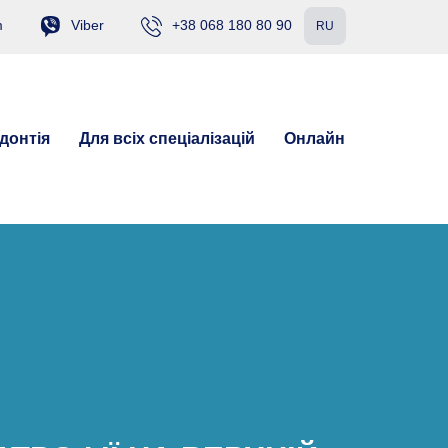
m
Viber
+38 068 180 80 90
RU
донтія
Для всіх спеціалізацій
Онлайн