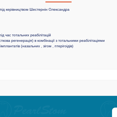
під керівництвом Шестернін Олександра
під час тотальних реабілітацій
ткова регенерація) в комбінації з тотальними реабілітаціями
мплантатів (назальних , зігом , птерігоідів)