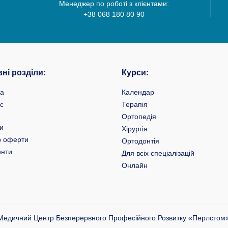
Менеджер по роботі з клієнтами:
+38 068 180 80 90
ні розділи:
Курси:
на
Календар
с
Терапія
Ортопедія
и
Хірургія
р оферти
Ортодонтія
енти
Для всіх спеціалізацій
Онлайн
 Медичний Центр Безперервного Професійного Розвитку «Перлстом