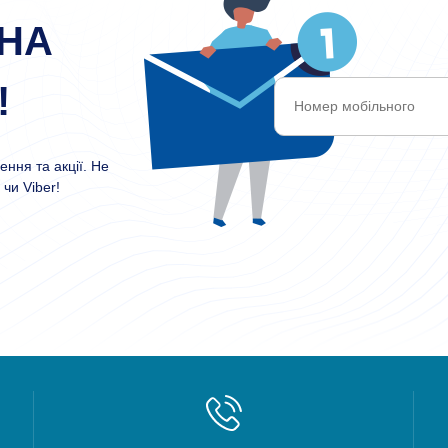
НА
!
ння та акції. Не
чи Viber!