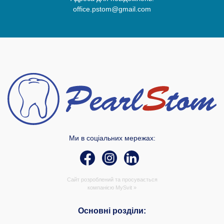
office.pstom@gmail.com
Ми в соціальних мережах:
Сайт розроблений та просувається
компанією
MySvit »
Основні розділи: