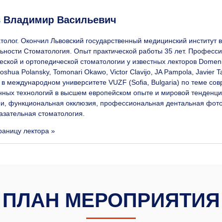
 Владимир Васильевич
толог. Окончил Львовский государственный медицинский институт 
ьности Стоматология. Опыт практической работы 35 лет. Професс
еской и ортопедической стоматологии у известных лекторов Domenico
oshua Polansky, Tomonari Okawo, Victor Clavijo, JA Pampola, Javier 
 в международном университете VUZF (Sofia, Bulgaria) по теме с
ных технологий в высшем европейском опыте и мировой тенденци
и, функциональная окклюзия, профессиональная дентальная фото
азательная стоматология.
раницу лектора »
ПЛАН МЕРОПРИЯТИЯ