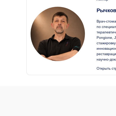
Рычков
Врач-стома
по специал
терапевтич
Pongione, J
стажировку
инновацион
реставраци
научно-док
Открыть ст