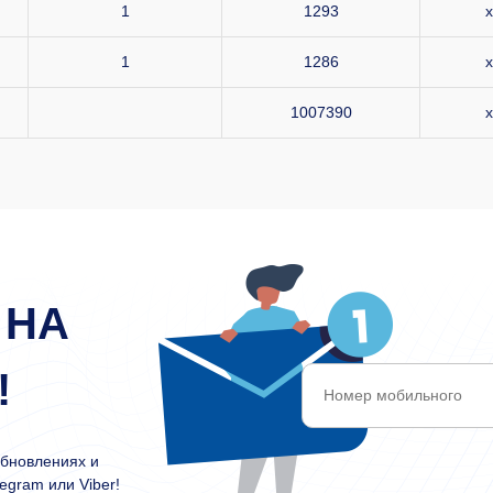
1
1293
x
1
1286
x
1007390
x
 НА
!
обновлениях и
egram или Viber!