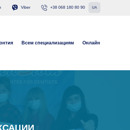
m
Viber
+38 068 180 80 90
UA
онтия
Всем специализациям
Онлайн
КСАЦИИ