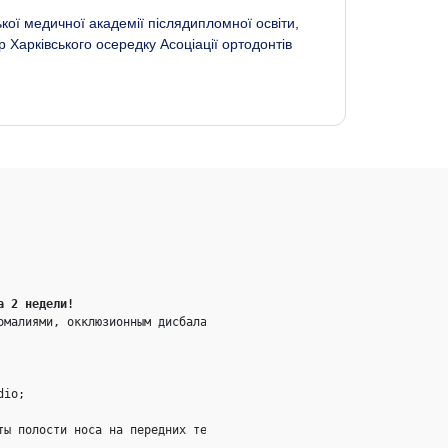
ької медичної академії післядипломної освіти,
р Харківського осередку Асоціації ортодонтів
а 2 недели!
малиями, окклюзионным дисбалансом и бруксизмом

io;

ы полости носа на передних телерентгенограммах (ТРГ).
