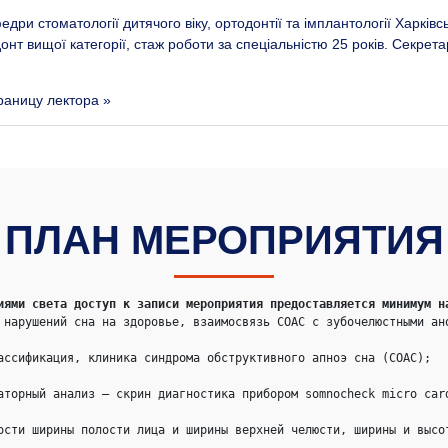
дри стоматології дитячого віку, ортодонтії та імплантології Харківс
онт вищої категорії, стаж роботи за спеціальністю 25 років. Секрета
раницу лектора »
ПЛАН МЕРОПРИЯТИЯ
иями света доступ к записи мероприятия предоставляется минимум н
 нарушений сна на здоровье, взаимосвязь СОАС с зубочелюстными ано
ассификация, клиника синдрома обструктивного апноэ сна (СОАС);

аторный анализ – скрин диагностика прибором somnocheck micro card
ости ширины полости лица и ширины верхней челюсти, ширины и высот