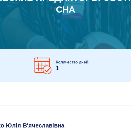
СНА
Количество дней:
1
ко Юлія В'ячеславівна