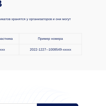
В
катов хранятся у организаторов и они могут
частника
Пример номера
xxx
2022-1227--1008549-xxxxx