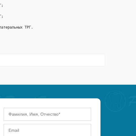
Г;
Г;
латеральных ТРГ.