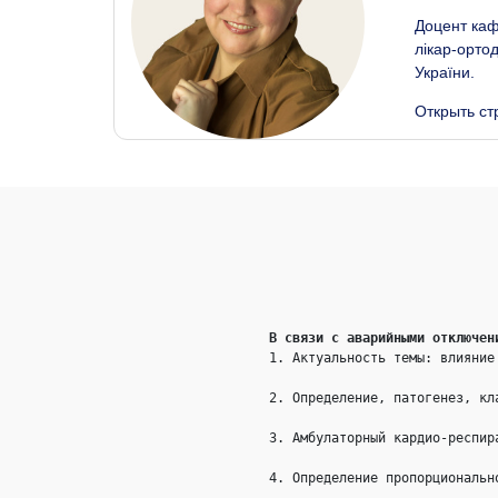
Доцент кафе
лікар-ортод
України.
Открыть ст
В связи с аварийными отключен
1. Актуальность темы: влияние
2. Определение, патогенез, кл
3. Амбулаторный кардио-респир
4. Определение пропорциональн