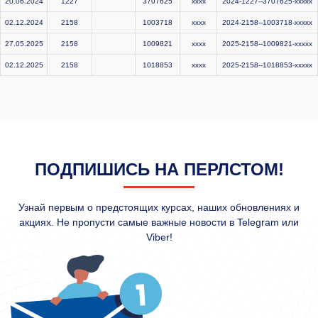
20.06.2024
1227
3707625
xxxx
2024-1227--3707625-xxxxx
02.12.2024
2158
1003718
xxxx
2024-2158--1003718-xxxxx
27.05.2025
2158
1009821
xxxx
2025-2158--1009821-xxxxx
02.12.2025
2158
1018853
xxxx
2025-2158--1018853-xxxxx
ПОДПИШИСЬ НА ПЕРЛСТОМ!
Узнай первым о предстоящих курсах, наших обновлениях и
акциях. Не пропусти самые важные новости в Telegram или
Viber!