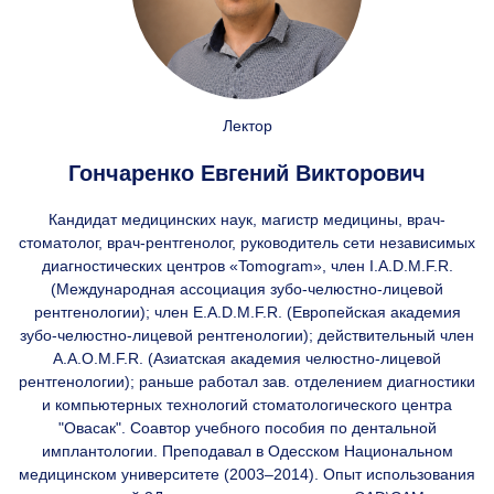
Лектор
Гончаренко Евгений Викторович
Кандидат медицинских наук, магистр медицины, врач-
стоматолог, врач-рентгенолог, руководитель сети независимых
диагностических центров «Tomogram», член I.A.D.M.F.R.
(Международная ассоциация зубо-челюстно-лицевой
рентгенологии); член E.A.D.M.F.R. (Европейская академия
зубо-челюстно-лицевой рентгенологии); действительный член
A.A.O.M.F.R. (Азиатская академия челюстно-лицевой
рентгенологии); раньше работал зав. отделением диагностики
и компьютерных технологий стоматологического центра
"Овасак". Соавтор учебного пособия по дентальной
имплантологии. Преподавал в Одесском Национальном
медицинском университете (2003–2014). Опыт использования